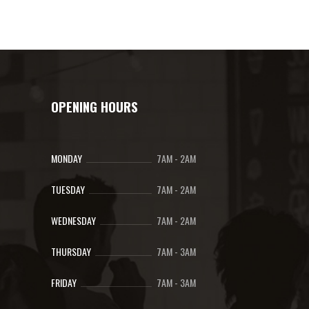
OPENING HOURS
MONDAY
7AM
-
2AM
TUESDAY
7AM
-
2AM
WEDNESDAY
7AM
-
2AM
THURSDAY
7AM
-
3AM
FRIDAY
7AM
-
3AM