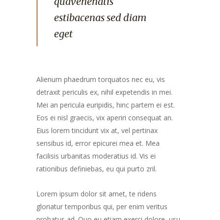
quavenenatis
estibacenas sed diam
eget
Alienum phaedrum torquatos nec eu, vis
detraxit periculis ex, nihil expetendis in mei.
Mei an pericula euripidis, hinc partem ei est.
Eos ei nisl graecis, vix aperiri consequat an.
Eius lorem tincidunt vix at, vel pertinax
sensibus id, error epicurei mea et. Mea
facilisis urbanitas moderatius id. Vis ei
rationibus definiebas, eu qui purto zril.
Lorem ipsum dolor sit amet, te ridens
gloriatur temporibus qui, per enim veritus
probatus ad. Quo eu etiam exerci dolore, usu