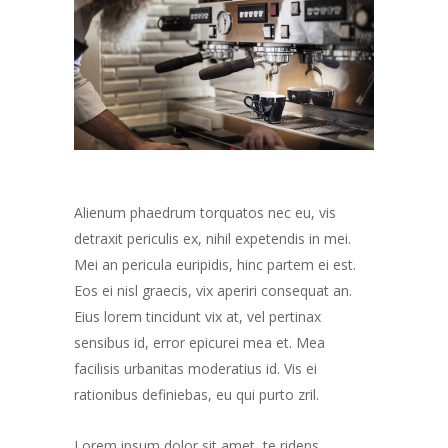
Alienum phaedrum torquatos nec eu, vis
detraxit periculis ex, nihil expetendis in mei.
Mei an pericula euripidis, hinc partem ei est.
Eos ei nisl graecis, vix aperiri consequat an.
Eius lorem tincidunt vix at, vel pertinax
sensibus id, error epicurei mea et. Mea
facilisis urbanitas moderatius id. Vis ei
rationibus definiebas, eu qui purto zril.
Lorem ipsum dolor sit amet, te ridens