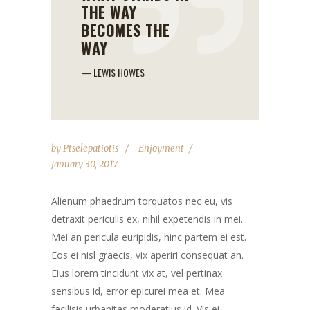
THE WAY
BECOMES THE
WAY
— LEWIS HOWES
by
Ptselepatiotis
Enjoyment
January 30, 2017
Alienum phaedrum torquatos nec eu, vis
detraxit periculis ex, nihil expetendis in mei.
Mei an pericula euripidis, hinc partem ei est.
Eos ei nisl graecis, vix aperiri consequat an.
Eius lorem tincidunt vix at, vel pertinax
sensibus id, error epicurei mea et. Mea
facilisis urbanitas moderatius id. Vis ei